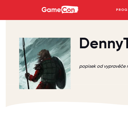
GameCon
PROG
Denny
popisek od vypravěč