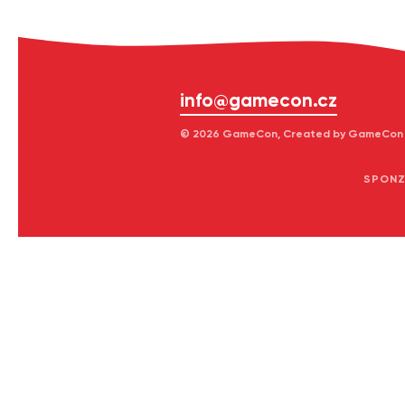
info@gamecon.cz
© 2026 GameCon, Created by GameCon z
SPONZ