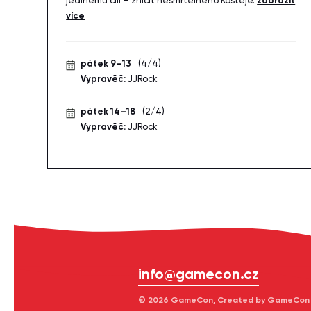
jedinému cíli – zničit nesmrtelného Kostěje.
zobrazit
více
pátek 9–13
(4/4)
Vypravěč:
JJRock
pátek 14–18
(2/4)
Vypravěč:
JJRock
info@gamecon.cz
© 2026 GameCon, Created by GameCon z