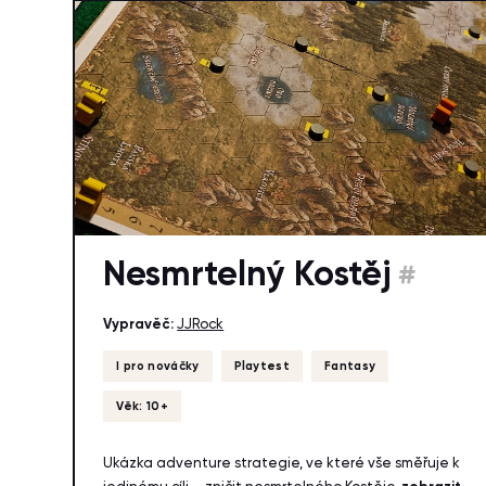
Nesmrtelný Kostěj
#
Vypravěč:
JJRock
I pro nováčky
Playtest
Fantasy
Věk: 10+
Ukázka adventure strategie, ve které vše směřuje k