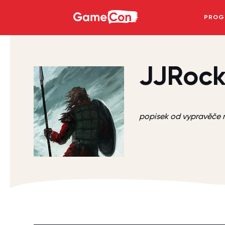
GameCon
PROG
JJRoc
popisek od vypravěč