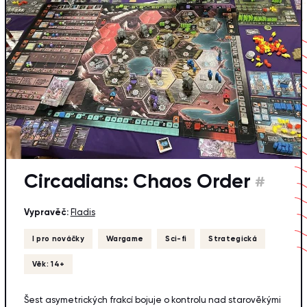
Circadians: Chaos Order
#
Vypravěč:
Fladis
I pro nováčky
Wargame
Sci-fi
Strategická
Věk: 14+
Šest asymetrických frakcí bojuje o kontrolu nad starověkými