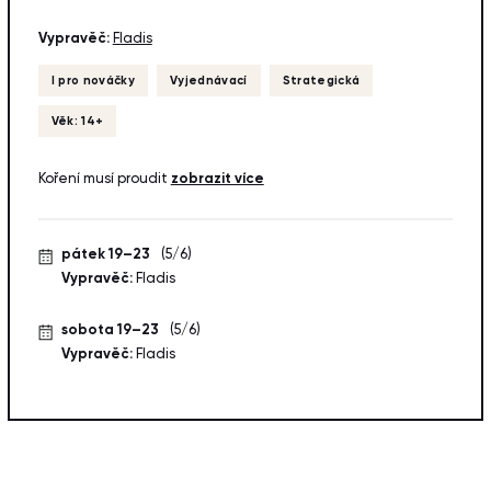
Vypravěč:
Fladis
I pro nováčky
Vyjednávací
Strategická
Věk: 14+
Koření musí proudit
zobrazit více
pátek 19–23
(5/6)
Vypravěč:
Fladis
sobota 19–23
(5/6)
Vypravěč:
Fladis