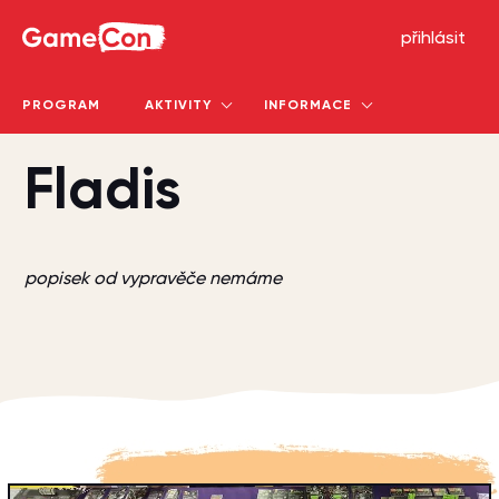
GameCon
přihlásit
PROGRAM
AKTIVITY
INFORMACE
Fladis
popisek od vypravěče nemáme