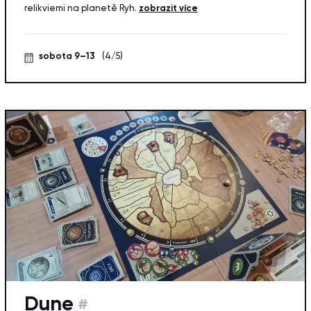
relikviemi na planetě Ryh.
zobrazit více
sobota 9–13
(4/5)
Dune
#