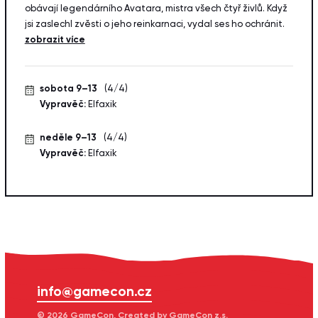
obávají legendárního Avatara, mistra všech čtyř živlů. Když
jsi zaslechl zvěsti o jeho reinkarnaci, vydal ses ho ochránit.
zobrazit více
sobota 9–13
(4/4)
Vypravěč:
Elfaxik
neděle 9–13
(4/4)
Vypravěč:
Elfaxik
info@gamecon.cz
© 2026 GameCon, Created by GameCon z.s.