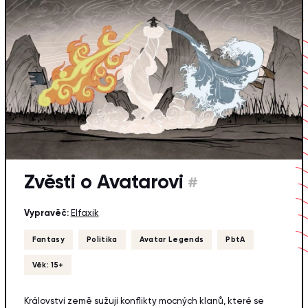
Zvěsti o Avatarovi
#
Vypravěč:
Elfaxik
Fantasy
Politika
Avatar Legends
PbtA
Věk: 15+
Království země sužují konflikty mocných klanů, které se