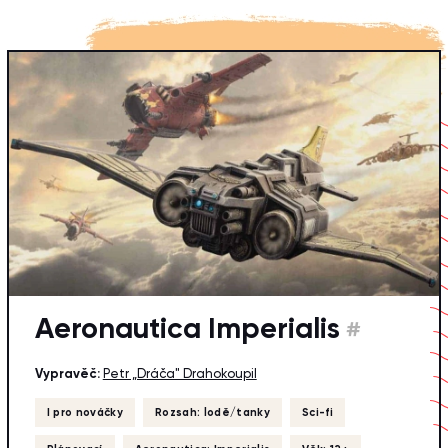
Aeronautica Imperialis
#
Vypravěč:
Petr „Dráča" Drahokoupil
I pro nováčky
Rozsah: lodě/tanky
Sci-fi