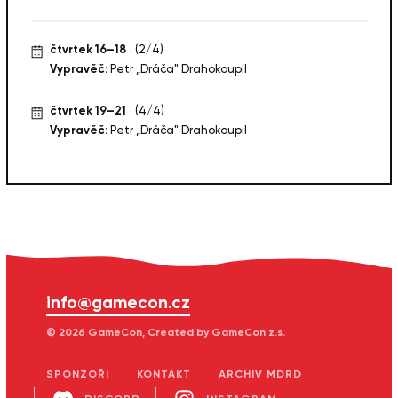
čtvrtek 16–18
(2/4)
Vypravěč:
Petr „Dráča" Drahokoupil
čtvrtek 19–21
(4/4)
Vypravěč:
Petr „Dráča" Drahokoupil
info@gamecon.cz
© 2026 GameCon, Created by GameCon z.s.
SPONZOŘI
KONTAKT
ARCHIV MDRD