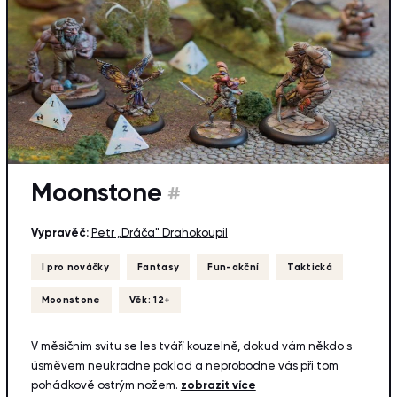
Moonstone
#
Vypravěč:
Petr „Dráča" Drahokoupil
I pro nováčky
Fantasy
Fun-akční
Taktická
Moonstone
Věk: 12+
V měsíčním svitu se les tváří kouzelně, dokud vám někdo s
úsměvem neukradne poklad a neprobodne vás při tom
pohádkově ostrým nožem.
zobrazit více