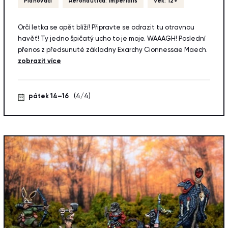
Plánovací
Aeronautica: Imperialis
Věk: 12+
Orčí letka se opět blíží! Připravte se odrazit tu otravnou
havěť! Ty jedno špičatý ucho to je moje. WAAAGH! Poslední
přenos z předsunuté základny Exarchy Cionnessae Maech.
zobrazit více
pátek 14–16
(4/4)