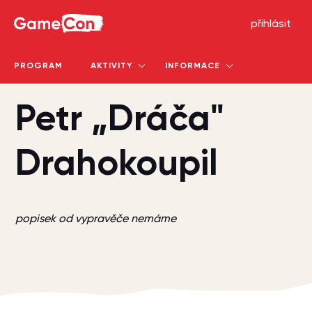
GameCon
přihlásit
PROGRAM
AKTIVITY
INFORMACE
Petr „Dráča"
Drahokoupil
popisek od vypravěče nemáme