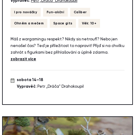
Vypravěč:
Petr „Dráča" Drahokoupil
I pro nováčky
Fun-akční
Caliber
Ohněm a mečem
Space gits
Věk: 10+
Máš z wargamingu respekt? Nikdy sis netroufl? Nebo jen
nenašel čas? Teď je příležitost to napravit! Přijď si na chvilku
zahrát s figurkami bez přihlašování a úplně zdarma.
zobrazit více
sobota 14–18
Vypravěč:
Petr „Dráča" Drahokoupil