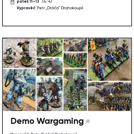
pátek 11–13
(4/4)
Vypravěč:
Petr „Dráča" Drahokoupil
Demo Wargaming
#