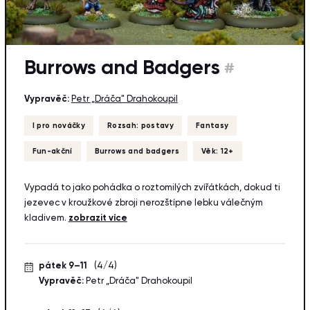
Burrows and Badgers
#
Vypravěč:
Petr „Dráča" Drahokoupil
I pro nováčky
Rozsah: postavy
Fantasy
Fun-akční
Burrows and badgers
Věk: 12+
Vypadá to jako pohádka o roztomilých zvířátkách, dokud ti
jezevec v kroužkové zbroji nerozštípne lebku válečným
kladivem.
zobrazit více
pátek 9–11
(4/4)
Vypravěč:
Petr „Dráča" Drahokoupil