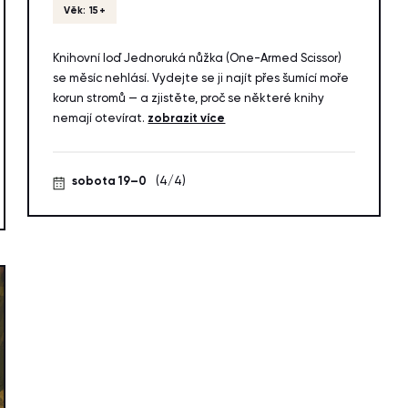
Věk: 15+
Knihovní loď Jednoruká nůžka (One-Armed Scissor)
se měsíc nehlásí. Vydejte se ji najít přes šumící moře
korun stromů — a zjistěte, proč se některé knihy
nemají otevírat.
zobrazit více
sobota 19–0
(4/4)