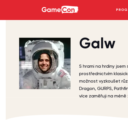
GameCon
PROG
Galw
S hrami na hrdiny jsem
prostřednictvím klasic
možnost vyzkoušet růz
Dragon, GURPS, Pathfi
více zaměřuji na méně 