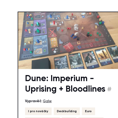
Dune: Imperium -
Uprising + Bloodlines
#
Vypravěč:
Galw
I pro nováčky
Deckbuilding
Euro