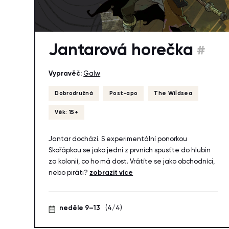
Jantarová horečka
#
Vypravěč:
Galw
Dobrodružná
Post-apo
The Wildsea
Věk: 15+
Jantar dochází. S experimentální ponorkou
Skořápkou se jako jedni z prvních spusťte do hlubin
za kolonií, co ho má dost. Vrátíte se jako obchodníci,
nebo piráti?
zobrazit více
neděle 9–13
(4/4)