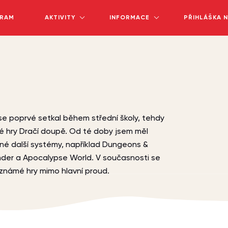
RAM
AKTIVITY
INFORMACE
PŘIHLÁŠKA 
 se poprvé setkal během střední školy, tehdy
ké hry Dračí doupě. Od té doby jsem měl
né další systémy, například Dungeons &
nder a Apocalypse World. V současnosti se
známé hry mimo hlavní proud.