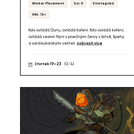
Worker Placement
Sci-fi
Strategická
Věk: 12+
Kdo ovládá Dunu, ovládá koření. Kdo ovládá koření,
ovládá vesmír. Nyní s písečnými červy v bitvě, špehy
a sardaukarskými veliteli.
zobrazit více
čtvrtek 19–23
(0/4)