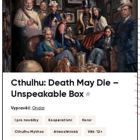
Cthulhu: Death May Die –
Unspeakable Box
#
Vypravěč:
Ondar
I pro nováčky
Kooperativní
Horor
Cthulhu Mythos
Atmosférická
Věk: 12+