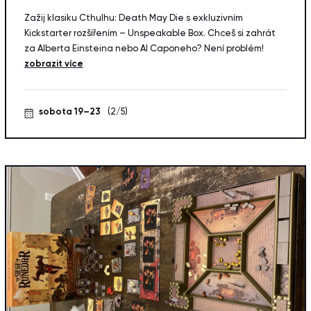
Zažij klasiku Cthulhu: Death May Die s exkluzivním
Kickstarter rozšířením – Unspeakable Box. Chceš si zahrát
za Alberta Einsteina nebo Al Caponeho? Není problém!
zobrazit více
sobota 19–23
(2/5)