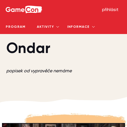
GameCon
přihlásit
PROGRAM
AKTIVITY
INFORMACE
Ondar
popisek od vypravěče nemáme