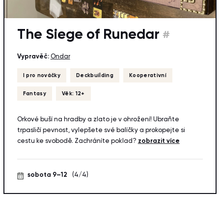
The Siege of Runedar
#
Vypravěč:
Ondar
I pro nováčky
Deckbuilding
Kooperativní
Fantasy
Věk: 12+
Orkové buší na hradby a zlato je v ohrožení! Ubraňte
trpasličí pevnost, vylepšete své balíčky a prokopejte si
cestu ke svobodě. Zachráníte poklad?
zobrazit více
sobota 9–12
(4/4)