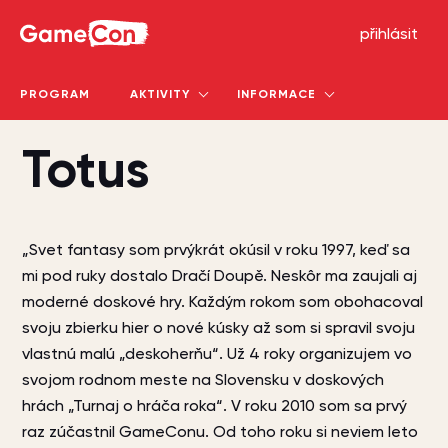
GameCon
přihlásit
PROGRAM
AKTIVITY
INFORMACE
Totus
„Svet fantasy som prvýkrát okúsil v roku 1997, keď sa
mi pod ruky dostalo Dračí Doupě. Neskôr ma zaujali aj
moderné doskové hry. Každým rokom som obohacoval
svoju zbierku hier o nové kúsky až som si spravil svoju
vlastnú malú „deskoherňu“. Už 4 roky organizujem vo
svojom rodnom meste na Slovensku v doskových
hrách „Turnaj o hráča roka“. V roku 2010 som sa prvý
raz zúčastnil GameConu. Od toho roku si neviem leto