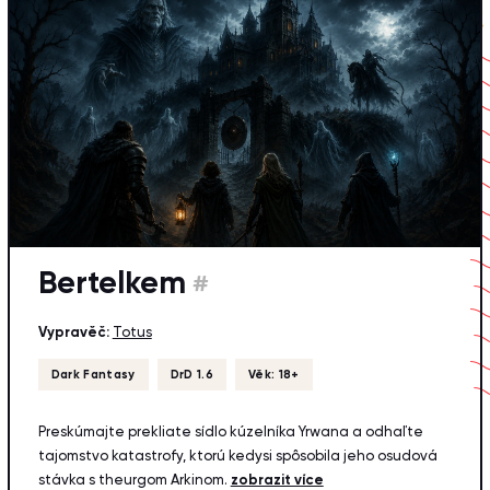
Bertelkem
#
Vypravěč:
Totus
Dark Fantasy
DrD 1.6
Věk: 18+
Preskúmajte prekliate sídlo kúzelníka Yrwana a odhaľte
tajomstvo katastrofy, ktorú kedysi spôsobila jeho osudová
stávka s theurgom Arkinom.
zobrazit více