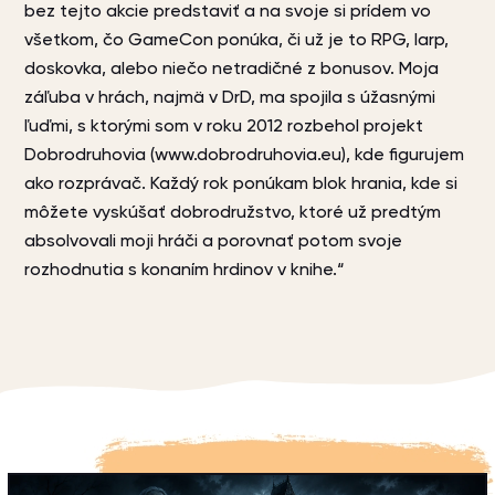
bez tejto akcie predstaviť a na svoje si prídem vo
všetkom, čo GameCon ponúka, či už je to RPG, larp,
doskovka, alebo niečo netradičné z bonusov. Moja
záľuba v hrách, najmä v DrD, ma spojila s úžasnými
ľuďmi, s ktorými som v roku 2012 rozbehol projekt
Dobrodruhovia (www.dobrodruhovia.eu), kde figurujem
ako rozprávač. Každý rok ponúkam blok hrania, kde si
môžete vyskúšať dobrodružstvo, ktoré už predtým
absolvovali moji hráči a porovnať potom svoje
rozhodnutia s konaním hrdinov v knihe.“