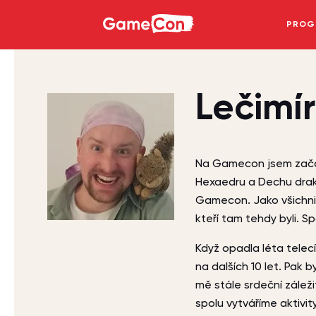
GameCon
PROG
Lečimír
Na Gamecon jsem začal 
Hexaedru a Dechu draka
Gamecon. Jako všichni j
kteří tam tehdy byli. Sp
Když opadla léta telec
na dalších 10 let. Pak 
mě stále srdeční zálež
spolu vytváříme aktivity