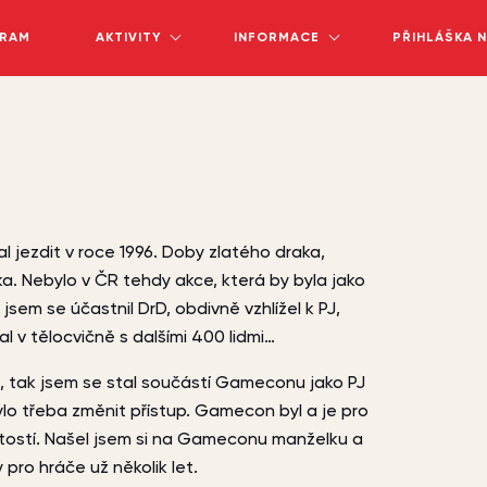
RAM
AKTIVITY
INFORMACE
PŘIHLÁŠKA 
jezdit v roce 1996. Doby zlatého draka,
. Nebylo v ČR tehdy akce, která by byla jako
sem se účastnil DrD, obdivně vzhlížel k PJ,
al v tělocvičně s dalšími 400 lidmi…
í, tak jsem se stal součástí Gameconu jako PJ
bylo třeba změnit přístup. Gamecon byl a je pro
itostí. Našel jsem si na Gameconu manželku a
 pro hráče už několik let.