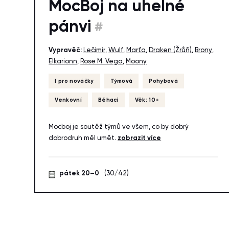
MocBoj na uhelné
pánvi
#
Vypravěč:
Lečimír
,
Wulf
,
Marťa
,
Draken (Žrůň)
,
Brony
,
Elkarionn
,
Rose M. Vega
,
Moony
I pro nováčky
Týmová
Pohybová
Venkovní
Běhací
Věk: 10+
Mocboj je soutěž týmů ve všem, co by dobrý
dobrodruh měl umět.
zobrazit více
pátek 20–0
(30/42)