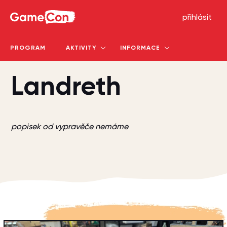
GameCon
přihlásit
PROGRAM
AKTIVITY
INFORMACE
Landreth
popisek od vypravěče nemáme