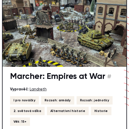
Marcher: Empires at War
#
Vypravěč:
Landreth
I pro nováčky
Rozsah: armády
Rozsah: jednotky
2. světová válka
Alternativní historie
Historie
Věk: 15+