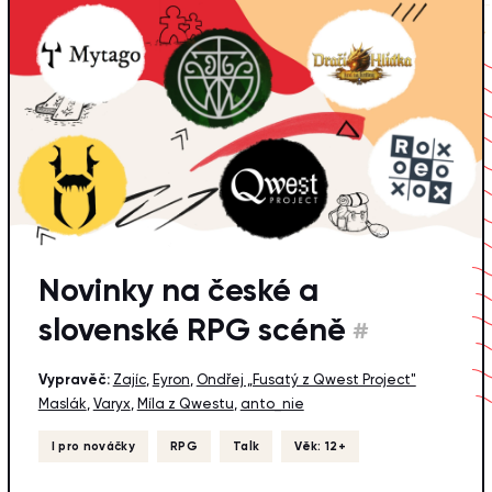
Novinky na české a
slovenské RPG scéně
#
Vypravěč:
Zajíc
,
Eyron
,
Ondřej „Fusatý z Qwest Project"
Maslák
,
Varyx
,
Míla z Qwestu
,
anto_nie
I pro nováčky
RPG
Talk
Věk: 12+