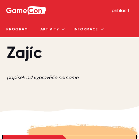
GameCon
přihlásit
PROGRAM
AKTIVITY
INFORMACE
Zajíc
popisek od vypravěče nemáme