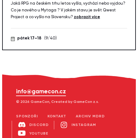
Jaká RPG na českém trhu letos vyšla, vychází nebo vyjdou?
Co je nového u Mytaga ? V jakém stavu je svět Qwest
Project a co vyšlo na Slovensku?
zobrazit více
pátek 17–18
(9/40)
info@gamecon.cz
© 2026 GameCon, Created by GameCon z.s.
SPONZOŘI
KONTAKT
ARCHIV MDRD
DISCORD
INSTAGRAM
YOUTUBE