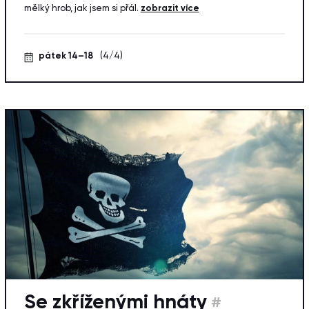
mělký hrob, jak jsem si přál.
zobrazit více
pátek 14–18
(4/4)
Se zkříženými hnáty
#