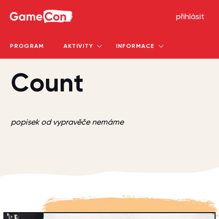
GameCon
přihlásit
PROGRAM
AKTIVITY
INFORMACE
Count
popisek od vypravěče nemáme