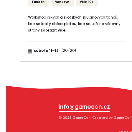
Taneční
Venkovní
Věk: 10+
Workshop irských a skotských skupinových tanců,
kde se kroky občas pletou, lidé se točí na všechny
strany
zobrazit více
sobota 11–13
(20/20)
info@gamecon.cz
© 2026 GameCon, Created by GameCon z