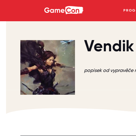
GameCon
PROG
Vendik
popisek od vypravěč