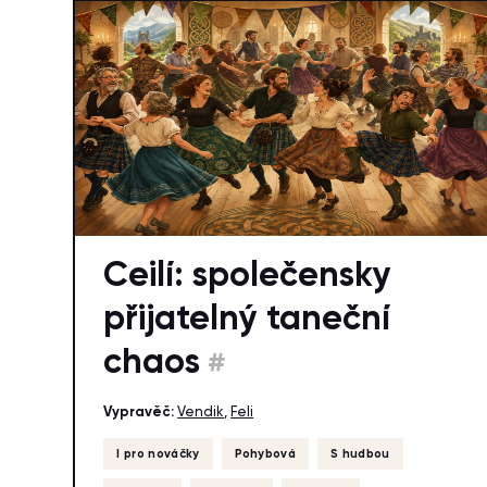
Ceilí: společensky
přijatelný taneční
chaos
#
Vypravěč:
Vendik
,
Feli
I pro nováčky
Pohybová
S hudbou