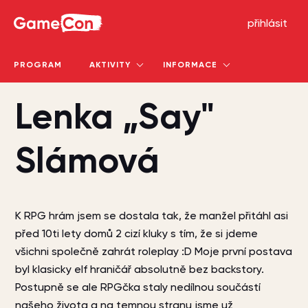
GameCon
přihlásit
PROGRAM
AKTIVITY
INFORMACE
Lenka „Say"
Slámová
K RPG hrám jsem se dostala tak, že manžel přitáhl asi
před 10ti lety domů 2 cizí kluky s tím, že si jdeme
všichni společně zahrát roleplay :D Moje první postava
byl klasicky elf hraničář absolutně bez backstory.
Postupně se ale RPGčka staly nedílnou součástí
našeho života a na temnou stranu jsme už