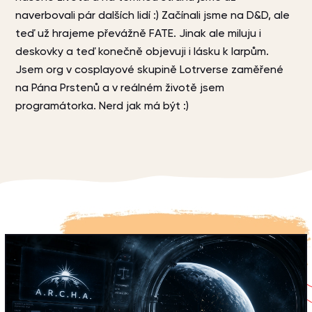
naverbovali pár dalších lidí :) Začínali jsme na D&D, ale
teď už hrajeme převážně FATE. Jinak ale miluju i
deskovky a teď konečně objevuji i lásku k larpům.
Jsem org v cosplayové skupině Lotrverse zaměřené
na Pána Prstenů a v reálném životě jsem
programátorka. Nerd jak má být :)