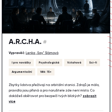
A.R.C.H.A.
#
Vypravěč:
Lenka „Say" Slámová
I pro nováčky
Psychologická
Vztahová
Sci-fi
Argumentační
Věk: 15+
Zbytky lidstva přežívají na orbitální stanici. Zdrojů je málo,
pravidla jsou přísná a pro narušitele zde není místo. Co
dokážeš obětovat pro bezpečí tvých blízkých?
zobrazit
více