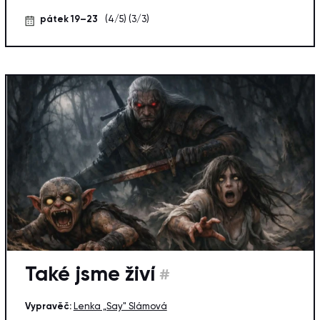
pátek 19–23
(4/5)
(3/3)
Také jsme živí
#
Vypravěč:
Lenka „Say" Slámová