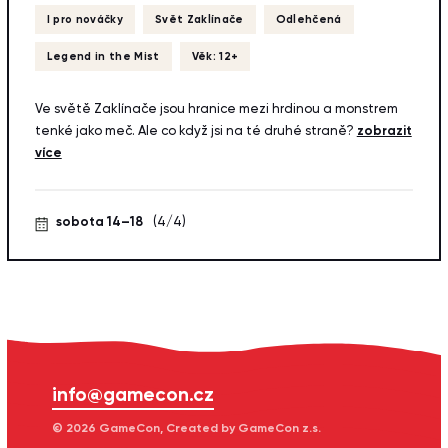
I pro nováčky
Svět Zaklínače
Odlehčená
Legend in the Mist
Věk: 12+
Ve světě Zaklínače jsou hranice mezi hrdinou a monstrem
tenké jako meč. Ale co když jsi na té druhé straně?
zobrazit
více
sobota 14–18
(4/4)
info@gamecon.cz
© 2026 GameCon, Created by GameCon z.s.