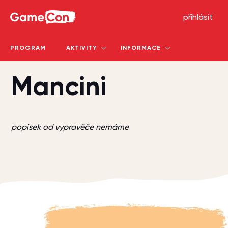
GameCon
přihlásit
PROGRAM
AKTIVITY
INFORMACE
Mancini
popisek od vypravěče nemáme