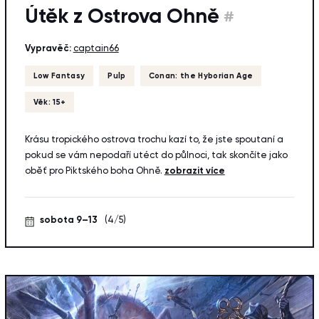
Útěk z Ostrova Ohně
#
Vypravěč:
captain66
Low Fantasy
Pulp
Conan: the Hyborian Age
Věk: 15+
Krásu tropického ostrova trochu kazí to, že jste spoutaní a
pokud se vám nepodaří utéct do půlnoci, tak skončíte jako
oběť pro Piktského boha Ohně.
zobrazit více
sobota 9–13
(4/5)