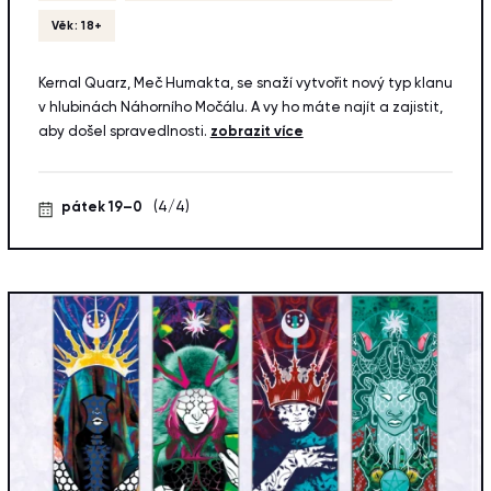
Věk: 18+
Kernal Quarz, Meč Humakta, se snaží vytvořit nový typ klanu
v hlubinách Náhorního Močálu. A vy ho máte najít a zajistit,
aby došel spravedlnosti.
zobrazit více
pátek 19–0
(4/4)