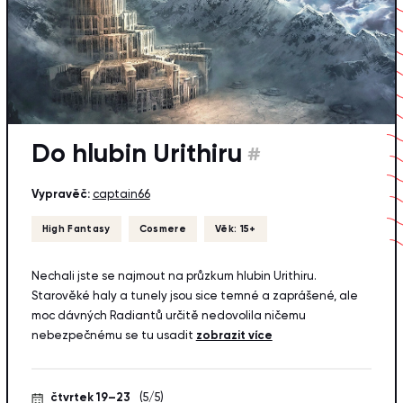
Do hlubin Urithiru
#
Vypravěč:
captain66
High Fantasy
Cosmere
Věk: 15+
Nechali jste se najmout na průzkum hlubin Urithiru.
Starověké haly a tunely jsou sice temné a zaprášené, ale
moc dávných Radiantů určitě nedovolila ničemu
nebezpečnému se tu usadit
zobrazit více
čtvrtek 19–23
(5/5)