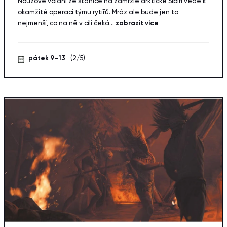
Nouzové volaní ze stanice na zamrzlé arktické Sibiři vede k
okamžité operaci týmu rytířů. Mráz ale bude jen to
nejmenší, co na ně v cíli čeká...
zobrazit více
pátek 9–13
(2/5)