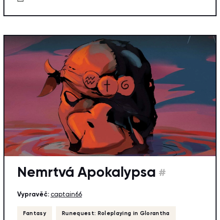
Nemrtvá Apokalypsa
#
Vypravěč:
captain66
Fantasy
Runequest: Roleplaying in Glorantha