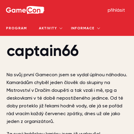
GameCon
přihlásit
PROGRAM
AKTIVITY
INFORMACE
captain66
Na svůj první Gamecon jsem se vydal úplnou náhodou.
Kamarádům chyběl jeden člověk do skupiny na
Mistrovství v Dračím doupěti a tak vzali i mě, rpg a
deskovkami v té době nepostiženého jedince. Od té
doby proteklo již řekami hodně vody, ale já se pořád
rád vracím každý červenec zpátky, dnes už ale jako
jeden z organizátorů.