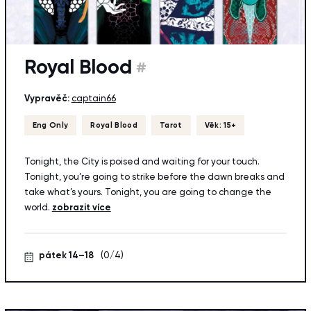
Royal Blood
#
Vypravěč:
captain66
Eng Only
Royal Blood
Tarot
Věk: 15+
Tonight, the City is poised and waiting for your touch.
Tonight, you’re going to strike before the dawn breaks and
take what’s yours. Tonight, you are going to change the
world.
zobrazit více
pátek 14–18
(0/4)