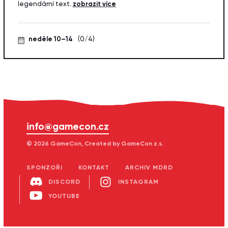
legendární text.
zobrazit více
neděle 10–14
(0/4)
info@gamecon.cz
© 2026 GameCon, Created by GameCon z.s.
SPONZOŘI
KONTAKT
ARCHIV MDRD
DISCORD
INSTAGRAM
YOUTUBE