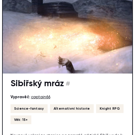
Sibiřský mráz
#
Vypravěč:
captain66
Science-fantasy
Alternativní historie
Knight RPG
Věk: 15+