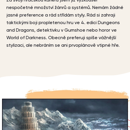
Za svoji hráčskou kariéru jsem již vyzkoušel
nespočetné množství žánrů a systémů. Nemám žádné
jasné preference a rád střídám styly. Rád si zahraji
taktickými boji propletenou hru ve 4. edici Dungeons
and Dragons, detektivku v Gumshoe nebo horor ve
World of Darkness. Obecně preferuji spíše vážnější
stylizaci, ale nebráním se ani prvoplánově vtipné hře.