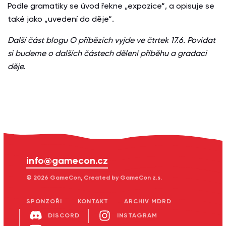
Podle gramatiky se úvod řekne „expozice“, a opisuje se
také jako „uvedení do děje“.
Další část blogu O příbězích vyjde ve čtrtek 17.6. Povídat
si budeme o dalších částech dělení příběhu a gradaci
děje.
info@gamecon.cz
© 2026 GameCon, Created by GameCon z.s.
SPONZOŘI
KONTAKT
ARCHIV MDRD
DISCORD
INSTAGRAM