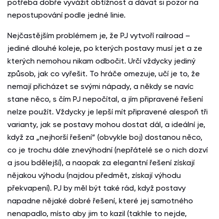
potřeba dobře vyvážit obtížnost a dávat si pozor na
nepostupování podle jedné linie.
Nejčastějším problémem je, že PJ vytvoří railroad –
jediné dlouhé koleje, po kterých postavy musí jet a ze
kterých nemohou nikam odbočit. Určí vždycky jediný
způsob, jak co vyřešit. To hráče omezuje, učí je to, že
nemají přicházet se svými nápady, a někdy se navíc
stane něco, s čím PJ nepočítal, a jím připravené řešení
nelze použít. Vždycky je lepší mít připravené alespoň tři
varianty, jak se postavy mohou dostat dál, a ideální je,
když za „nejhorší řešení“ (obvykle boj) dostanou něco,
co je trochu dále znevýhodní (nepřátelé se o nich dozví
a jsou bdělejší), a naopak za elegantní řešení získají
nějakou výhodu (najdou předmět, získají výhodu
překvapení). PJ by měl být také rád, když postavy
napadne nějaké dobré řešení, které jej samotného
nenapadlo, místo aby jim to kazil (takhle to nejde,