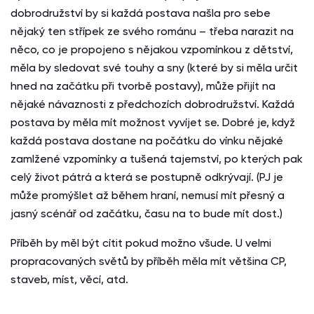
dobrodružství by si každá postava našla pro sebe
nějaký ten střípek ze svého románu – třeba narazit na
něco, co je propojeno s nějakou vzpomínkou z dětství,
měla by sledovat své touhy a sny (které by si měla určit
hned na začátku při tvorbě postavy), může přijít na
nějaké návaznosti z předchozích dobrodružství. Každá
postava by měla mít možnost vyvíjet se. Dobré je, když
každá postava dostane na počátku do vínku nějaké
zamlžené vzpomínky a tušená tajemství, po kterých pak
celý život pátrá a která se postupně odkrývají. (PJ je
může promýšlet až během hraní, nemusí mít přesný a
jasný scénář od začátku, času na to bude mít dost.)
Příběh by měl být cítit pokud možno všude. U velmi
propracovaných světů by příběh měla mít většina CP,
staveb, míst, věcí, atd.