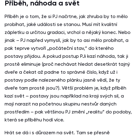
Příběh, náhoda a svět
Příběh je o tom, že si PJ načrtne, jak zhruba by to mělo
probíhat, jaké události se stanou. Musí mít kvalitní
zápletku a určitou gradaci, vrchol a nějaký konec. Nebo
jinak – PJ napřed vymyslí, jak by to asi mělo probíhat, a
pak teprve vytvoří „počáteční stav,“ do kterého
postavy přijdou. A pokud postup PJi kazí náhoda, tak ji
prostě eliminuje (proč nechávat hledat desetkrát tajný
dveře a čekat až padne to správné číslo, když už i
postavy podle nalezeného plánku jasně vědí, že ty
dveře tam prostě jsou?). Větší problém je, když příběh
kazí svět – postavy jsou například na kraji svých sil, a
mají narazit na početnou skupinu nestvůr daných
prostředím – pak většinou PJ změní „realitu“ do podoby,
která se příběhu hodí více.
Hrát se dá i s důrazem na svět. Tam se přesně