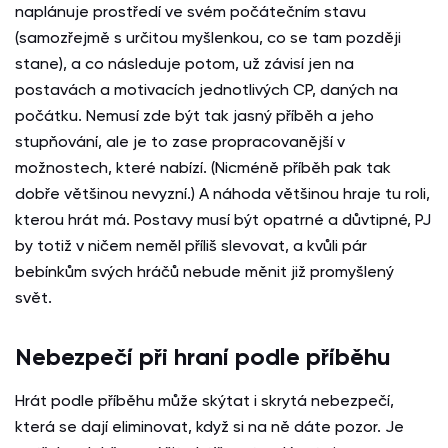
naplánuje prostředí ve svém počátečním stavu
(samozřejmě s určitou myšlenkou, co se tam později
stane), a co následuje potom, už závisí jen na
postavách a motivacích jednotlivých CP, daných na
počátku. Nemusí zde být tak jasný příběh a jeho
stupňování, ale je to zase propracovanější v
možnostech, které nabízí. (Nicméně příběh pak tak
dobře většinou nevyzní.) A náhoda většinou hraje tu roli,
kterou hrát má. Postavy musí být opatrné a důvtipné, PJ
by totiž v ničem neměl příliš slevovat, a kvůli pár
bebínkům svých hráčů nebude měnit již promyšlený
svět.
Nebezpečí při hraní podle příběhu
Hrát podle příběhu může skýtat i skrytá nebezpečí,
která se dají eliminovat, když si na ně dáte pozor. Je