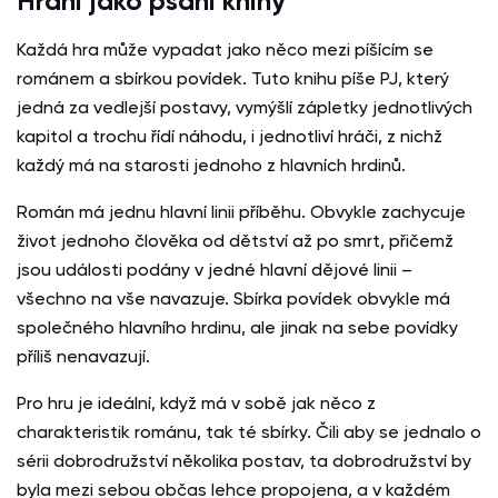
Hraní jako psaní knihy
Každá hra může vypadat jako něco mezi píšícím se
románem a sbírkou povídek. Tuto knihu píše PJ, který
jedná za vedlejší postavy, vymýšlí zápletky jednotlivých
kapitol a trochu řídí náhodu, i jednotliví hráči, z nichž
každý má na starosti jednoho z hlavních hrdinů.
Román má jednu hlavní linii příběhu. Obvykle zachycuje
život jednoho člověka od dětství až po smrt, přičemž
jsou události podány v jedné hlavní dějové linii –
všechno na vše navazuje. Sbírka povídek obvykle má
společného hlavního hrdinu, ale jinak na sebe povídky
příliš nenavazují.
Pro hru je ideální, když má v sobě jak něco z
charakteristik románu, tak té sbírky. Čili aby se jednalo o
sérii dobrodružství několika postav, ta dobrodružství by
byla mezi sebou občas lehce propojena, a v každém