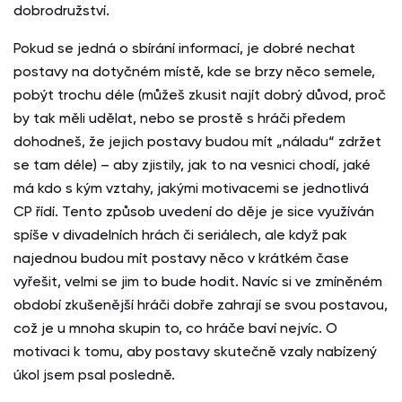
dobrodružství.
Pokud se jedná o sbírání informací, je dobré nechat
postavy na dotyčném místě, kde se brzy něco semele,
pobýt trochu déle (můžeš zkusit najít dobrý důvod, proč
by tak měli udělat, nebo se prostě s hráči předem
dohodneš, že jejich postavy budou mít „náladu“ zdržet
se tam déle) – aby zjistily, jak to na vesnici chodí, jaké
má kdo s kým vztahy, jakými motivacemi se jednotlivá
CP řídí. Tento způsob uvedení do děje je sice využíván
spíše v divadelních hrách či seriálech, ale když pak
najednou budou mít postavy něco v krátkém čase
vyřešit, velmi se jim to bude hodit. Navíc si ve zmíněném
období zkušenější hráči dobře zahrají se svou postavou,
což je u mnoha skupin to, co hráče baví nejvíc. O
motivaci k tomu, aby postavy skutečně vzaly nabízený
úkol jsem psal posledně.