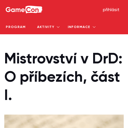
GameCon
přihlásit
PROGRAM
AKTIVITY
INFORMACE
Mistrovství v DrD:
O příbezích, část
I.