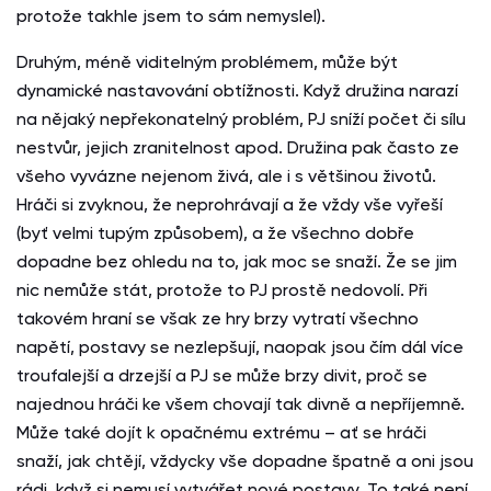
protože takhle jsem to sám nemyslel).
Druhým, méně viditelným problémem, může být
dynamické nastavování obtížnosti. Když družina narazí
na nějaký nepřekonatelný problém, PJ sníží počet či sílu
nestvůr, jejich zranitelnost apod. Družina pak často ze
všeho vyvázne nejenom živá, ale i s většinou životů.
Hráči si zvyknou, že neprohrávají a že vždy vše vyřeší
(byť velmi tupým způsobem), a že všechno dobře
dopadne bez ohledu na to, jak moc se snaží. Že se jim
nic nemůže stát, protože to PJ prostě nedovolí. Při
takovém hraní se však ze hry brzy vytratí všechno
napětí, postavy se nezlepšují, naopak jsou čím dál více
troufalejší a drzejší a PJ se může brzy divit, proč se
najednou hráči ke všem chovají tak divně a nepříjemně.
Může také dojít k opačnému extrému – ať se hráči
snaží, jak chtějí, vždycky vše dopadne špatně a oni jsou
rádi, když si nemusí vytvářet nové postavy. To také není