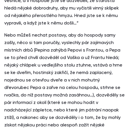
vesnice, a v hospodě jste se dozvěděli, že starosta
hledá nějaké dobrodruhy, aby mu vyčistili vinný sklípek
od nějakého přerostlého hmyzu. Hned jste se k němu
vypravili, a když jste k němu došli…“
Nebo můžeš nechat postavy, aby do hospody samy
zašly, něco si tam poručily, vyslechly pár zajímavých
místních drbů (Pepina zahýbá Pepovi s Frantou, a Pepa
se to před chvílí dozvěděl od Vaška a už Frantu hledá;
nějaký chlápek u vedlejšího stolu ztuhne, vstává a hrne
se ke dveřím, hostinský zakřičí, že nemá zaplacený,
najednou se otevřou dveře a v nich mohutný
dřevorubec Pepa a zařve na celou hospodu, strhne se
rvačka, do níž postavy možná zasáhnou…), dozvěděly se
pár informací z okolí (které se mohou hodit v
nadcházející zápletce, nebo které jim pátrání naopak
ztíží), a nakonec aby se dozvěděly i o tom, že by mohly
získat nějakou práci nebo alespoň zažít nějaké