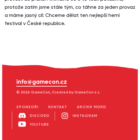
protože zatím jsme stále tým, co táhne za jeden provaz
a máme jasný cíl: Chceme dělat ten nejlepší herní
festival v České republice.
info@gamecon.cz
© 2026 GameCon, Created by GameCon z.s.
SPONZOŘI
KONTAKT
ARCHIV MDRD
DISCORD
INSTAGRAM
YOUTUBE