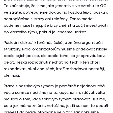
To způsobuje, že jsme jako jednotlivci ve vztahu ke GC
ve ztrátě, potřebujeme doklad na každou lepící pásku a
neproplácíme si srazy ani telefony. Tento model
budeme muset nejspíše brzy změnit a začít investovat i
do vlastního týmu, pokud jej chceme udržet.
Poslední diskusí, která nás čeká je změna organizační
struktury. Práci organizátorům musíme přidělovat nikoliv
podle jejich pozice, ale podle toho, co je opravdu baví
dělat. Těžká rozhodnutí nechat na těch, kteří chtějí
rozhodovat, nikoliv na těch, kteří rozhodovat nechtějí,
ale musí.
Práce s neziskovým týmem je poměrně nejednoduchá
věc a sami se necítíme na to, abychom rozdávali velká
moudra o tom, jak s takovým týmem pracovat. Tušíme,
co a jak máme změnit, netušíme, jestli se nám to podaří
převést do praxe. Minimálně se o to však pokusíme,