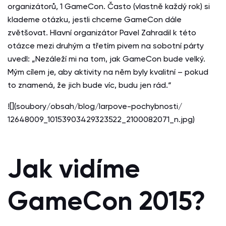
organizátorů, 1 GameCon. Často (vlastně každý rok) si
klademe otázku, jestli chceme GameCon dále
zvětšovat. Hlavní organizátor Pavel Zahradil k této
otázce mezi druhým a třetím pivem na sobotní párty
uvedl: „Nezáleží mi na tom, jak GameCon bude velký.
Mým cílem je, aby aktivity na něm byly kvalitní – pokud
to znamená, že jich bude víc, budu jen rád.“
![](soubory/obsah/blog/larpove-pochybnosti/
12648009_10153903429323522_2100082071_n.jpg)
Jak vidíme
GameCon 2015?