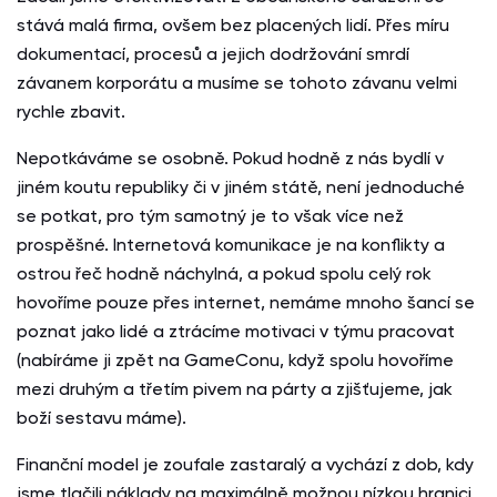
stává malá firma, ovšem bez placených lidí. Přes míru
dokumentací, procesů a jejich dodržování smrdí
závanem korporátu a musíme se tohoto závanu velmi
rychle zbavit.
Nepotkáváme se osobně. Pokud hodně z nás bydlí v
jiném koutu republiky či v jiném státě, není jednoduché
se potkat, pro tým samotný je to však více než
prospěšné. Internetová komunikace je na konflikty a
ostrou řeč hodně náchylná, a pokud spolu celý rok
hovoříme pouze přes internet, nemáme mnoho šancí se
poznat jako lidé a ztrácíme motivaci v týmu pracovat
(nabíráme ji zpět na GameConu, když spolu hovoříme
mezi druhým a třetím pivem na párty a zjišťujeme, jak
boží sestavu máme).
Finanční model je zoufale zastaralý a vychází z dob, kdy
jsme tlačili náklady na maximálně možnou nízkou hranici.