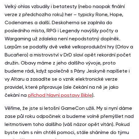
Velký ohlas vzbudily i betatesty (nebo naopak finální
verze z předchozího roku) her – typicky Rone, Hope,
Codenames a další. Deskoherna se zaplnila do
posledního místa, RPG i Legendy navýšily počty a
Wargaming už zdaleka není nepodstatný doplněk.
Larpům se podařily dvě velké velkoprodukční hry (Orlov a
Bucaňero) a mistrovství v DrD slaví opět rekordní počet
družin. Obavy máme z jeho dalšího vývoje, proto
budeme rádi, když společně s Pány Jeskyně napíšete i
vy Altaru a zasadíte se o vznik elektronické verze
pravidel, které připravuje (ale čekání na ně je jako
čekání na
příchod hlavní postavy Bible
).
Věříme, že jste si letošní GameCon užili. My si nyní dáme
zase půl roku odpočinek a budeme volně přemýšlet nad
leitmotivem toho dalšího (váš názor opět vítán). Pokud
byste nám s ním chtěli pomoci, stále sháníme do týmu