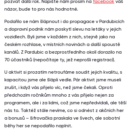
pozvat další rok. Napište nám prosím na
facebook
váš
názor, bude to pro nás hodnotné.
Podařilo se nám šlápnout i do propagace v Pardubicích
a dopravní podnik nám poskytl slevu na letáky v jejich
vozidlech. Byli jsme v každém z nich, stejně jako na
českém rozhlase, v místních novinách a další spoustě
kanálů. Z Pardubic a bezprostředního okolí dorazilo na
70 účastníků (nepočítaje ty, jež neprošli registrací).
U aktivit si prozatím netroufáme soudit jejich kvalitu, s
kapacitou jsme ale šlápli vedle. Pár aktivit jsme museli
zrušit, i když vás přijelo víc, než jsme čekali. Oproti
předchozím ročníkům mnoho z vás přijelo nejen za
programem, ale i za lidmi, což jsme nepředvídali, ale těší
nás to. Taktéž stále nevíme, co si odnést z akčních her
a bonusů – šifrovačka praskala ve švech, ale sobotní
běhy her se nepodařilo naplnit.