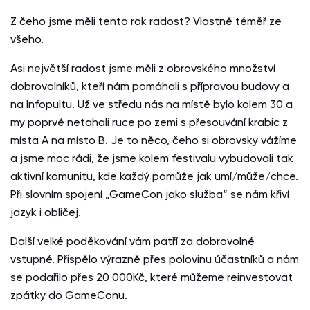
Z čeho jsme měli tento rok radost? Vlastně téměř ze
všeho.
Asi největší radost jsme měli z obrovského množství
dobrovolníků, kteří nám pomáhali s přípravou budovy a
na Infopultu. Už ve středu nás na místě bylo kolem 30 a
my poprvé netahali ruce po zemi s přesouvání krabic z
místa A na místo B. Je to něco, čeho si obrovsky vážíme
a jsme moc rádi, že jsme kolem festivalu vybudovali tak
aktivní komunitu, kde každý pomůže jak umí/může/chce.
Při slovním spojení „GameCon jako služba“ se nám křiví
jazyk i obličej.
Další velké poděkování vám patří za dobrovolné
vstupné. Přispělo výrazně přes polovinu účastníků a nám
se podařilo přes 20 000Kč, které můžeme reinvestovat
zpátky do GameConu.