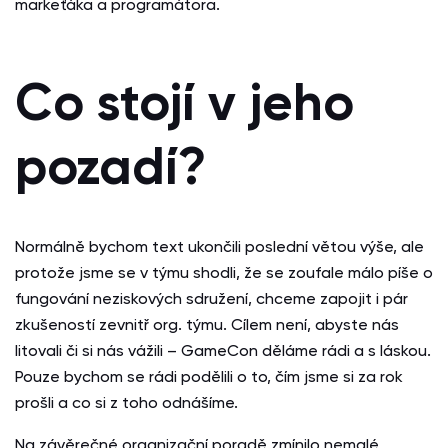
markeťáka a programátora.
Co stojí v jeho
pozadí?
Normálně bychom text ukončili poslední větou výše, ale
protože jsme se v týmu shodli, že se zoufale málo píše o
fungování neziskových sdružení, chceme zapojit i pár
zkušeností zevnitř org. týmu. Cílem není, abyste nás
litovali či si nás vážili – GameCon děláme rádi a s láskou.
Pouze bychom se rádi podělili o to, čím jsme si za rok
prošli a co si z toho odnášíme.
Na závěrečné organizační poradě zmínilo nemalé