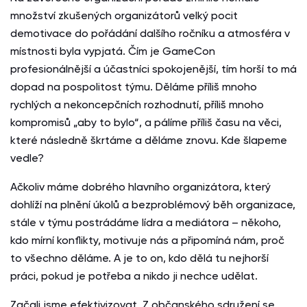
množství zkušených organizátorů velký pocit
demotivace do pořádání dalšího ročníku a atmosféra v
místnosti byla vypjatá. Čím je GameCon
profesionálnější a účastníci spokojenější, tím horší to má
dopad na pospolitost týmu. Děláme příliš mnoho
rychlých a nekoncepčních rozhodnutí, příliš mnoho
kompromisů „aby to bylo“, a pálíme příliš času na věci,
které následně škrtáme a děláme znovu. Kde šlapeme
vedle?
Ačkoliv máme dobrého hlavního organizátora, který
dohlíží na plnění úkolů a bezproblémový běh organizace,
stále v týmu postrádáme lídra a mediátora – někoho,
kdo mírní konflikty, motivuje nás a připomíná nám, proč
to všechno děláme. A je to on, kdo dělá tu nejhorší
práci, pokud je potřeba a nikdo ji nechce udělat.
Začali jsme efektivizovat. Z občanského sdružení se