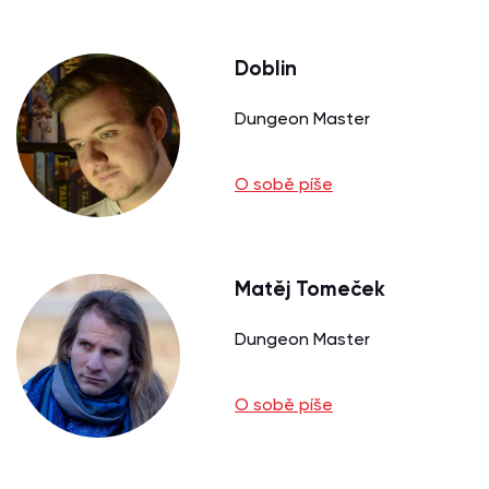
Doblin
Dungeon Master
O sobě píše
Matěj Tomeček
Dungeon Master
O sobě píše