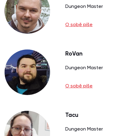
Dungeon Master
O sobě píše
RoVan
Dungeon Master
O sobě píše
Tacu
Dungeon Master