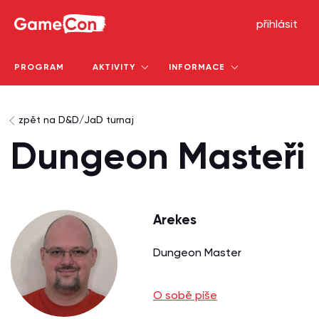
GameCon
přihlásit
PROGRAM
AKTIVITY
INFORMACE
zpět na D&D/JaD turnaj
Dungeon Masteři
Arekes
Dungeon Master
O sobě píše