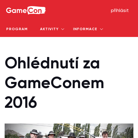
GameCon
přihlásit
PROGRAM
AKTIVITY
INFORMACE
Ohlédnutí za
GameConem
2016