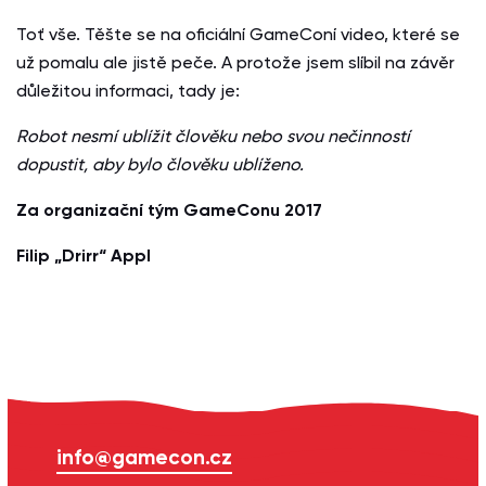
Toť vše. Těšte se na oficiální GameConí video, které se
už pomalu ale jistě peče. A protože jsem slíbil na závěr
důležitou informaci, tady je:
Robot nesmí ublížit člověku nebo svou nečinností
dopustit, aby bylo člověku ublíženo.
Za organizační tým GameConu 2017
Filip „Drirr“ Appl
info@gamecon.cz