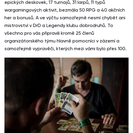
epických deskovek, 17 turnajů, 31 larpů, 11 typů
wargamingových aktivit, bezmála 50 RPG a 40 akčních
her a bonusů. A ve výčtu samozřejmě nesmí chybět ani
mistrovství v DrD a Legendy klubu dobrodruhů. To
všechno pro vás připravili kromě 25 členů
organizátorského týmu hlavně pomocníci v zázemí a
samozřejmě vypravěči, kterých mezi vámi bylo přes 100.