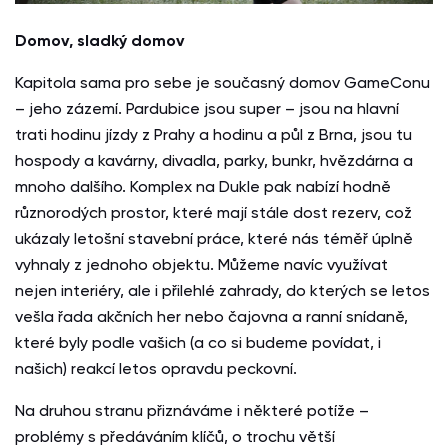
Domov, sladký domov
Kapitola sama pro sebe je současný domov GameConu
– jeho zázemí. Pardubice jsou super – jsou na hlavní
trati hodinu jízdy z Prahy a hodinu a půl z Brna, jsou tu
hospody a kavárny, divadla, parky, bunkr, hvězdárna a
mnoho dalšího. Komplex na Dukle pak nabízí hodně
různorodých prostor, které mají stále dost rezerv, což
ukázaly letošní stavební práce, které nás téměř úplně
vyhnaly z jednoho objektu. Můžeme navíc využívat
nejen interiéry, ale i přilehlé zahrady, do kterých se letos
vešla řada akčních her nebo čajovna a ranní snídaně,
které byly podle vašich (a co si budeme povídat, i
našich) reakcí letos opravdu peckovní.
Na druhou stranu přiznáváme i některé potíže –
problémy s předáváním klíčů, o trochu větší