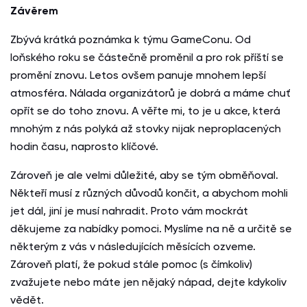
Závěrem
Zbývá krátká poznámka k týmu GameConu. Od
loňského roku se částečně proměnil a pro rok příští se
promění znovu. Letos ovšem panuje mnohem lepší
atmosféra. Nálada organizátorů je dobrá a máme chuť
opřít se do toho znovu. A věřte mi, to je u akce, která
mnohým z nás polyká až stovky nijak neproplacených
hodin času, naprosto klíčové.
Zároveň je ale velmi důležité, aby se tým obměňoval.
Někteří musí z různých důvodů končit, a abychom mohli
jet dál, jiní je musí nahradit. Proto vám mockrát
děkujeme za nabídky pomoci. Myslíme na ně a určitě se
některým z vás v následujících měsících ozveme.
Zároveň platí, že pokud stále pomoc (s čímkoliv)
zvažujete nebo máte jen nějaký nápad, dejte kdykoliv
vědět.