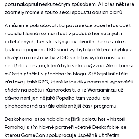
potu nakopnul neskutečným způsobem. A i přes některé
zádrhely máme s touto sekcí spoustu dalších plánů.
A můžeme pokračovat. Larpová sekce zase letos opět
nabídla hlavně rozmanitost v podobě her vážných i
odlehčených, her s kostýmy a v divadle i her u stolu s
tužkou a papírem. LKD snad vychytaly některé chybky z
dřívějška a mistrovství v DrD se letos vydalo novou a
neotřelou cestou, která byla velkou výzvou. Ale o tom si
můžete přečíst v předchozím blogu. Stěžejní linií stále
zůstávají také RPG, které letos díky nasazení vypravěčů
přidaly na počtu i různorodosti, a i z Wargamingu už
dávno není jen nějaká Popelka tam vzadu, ale
plnohodnotná a stále oblíbenější část programu.
Deskoherna letos nabídla nejširší paletu her v historii.
Pomáhají s tím hlavně partneři včetně Deskofobie, se
kterou GameCon spolupracuje úspěšně už třetím