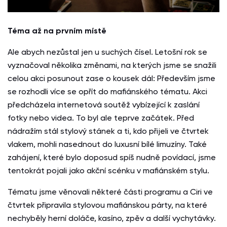
Téma až na prvním místě
Ale abych nezůstal jen u suchých čísel. Letošní rok se
vyznačoval několika změnami, na kterých jsme se snažili
celou akci posunout zase o kousek dál: Především jsme
se rozhodli více se opřít do mafiánského tématu. Akci
předcházela internetová soutěž vybízející k zaslání
fotky nebo videa. To byl ale teprve začátek. Před
nádražím stál stylový stánek a ti, kdo přijeli ve čtvrtek
vlakem, mohli nasednout do luxusní bílé limuzíny. Také
zahájení, které bylo doposud spíš nudně povídací, jsme
tentokrát pojali jako akční scénku v mafiánském stylu.
Tématu jsme věnovali některé části programu a Ciri ve
čtvrtek připravila stylovou mafiánskou párty, na které
nechyběly herní doláče, kasíno, zpěv a další vychytávky.