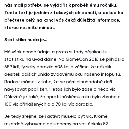
nás mají potřebu se vyjádřit k proběhlému ročníku.
Tento text je jedním z takových ohlédnutí, a pokud ho
přečtete celý, na konci vás čeká důležitá informace,
kterou nesmíte minout.
Statistika nuda je…
Má však cenné údaje, a proto si tady nějakou tu
statistiku na úvod dáme: Na GameCon 2016 se přihlásilo
689 lidí, fyzicky dorazilo 606 lidí a věříme, že několik
desítek dalších uniklo zvídavému oku našeho infopultu.
Radost máme i z toho, že se nám dlouhodobě daří
navyšovat podíl žen, i letos jich bylo zase o něco víc.
Důležité je také, že oproti loňskému roku bylo zhruba o
100 víc přihlášených a o 70 lidí víc dorazilo.
Je tedy zřejmé, že i aktivit muselo být víc. Kromě
rekordně vybavené deskoherny na vás čekalo 52