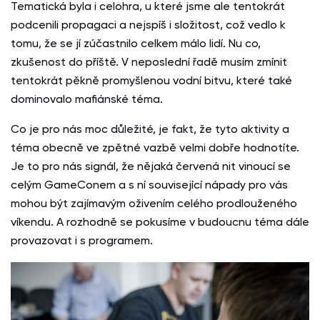
Tematická byla i celohra, u které jsme ale tentokrát
podcenili propagaci a nejspíš i složitost, což vedlo k
tomu, že se jí zúčastnilo celkem málo lidí. Nu co,
zkušenost do příště. V neposlední řadě musím zmínit
tentokrát pěkně promyšlenou vodní bitvu, které také
dominovalo mafiánské téma.
Co je pro nás moc důležité, je fakt, že tyto aktivity a
téma obecně ve zpětné vazbě velmi dobře hodnotíte.
Je to pro nás signál, že nějaká červená nit vinoucí se
celým GameConem a s ní související nápady pro vás
mohou být zajímavým oživením celého prodlouženého
víkendu. A rozhodně se pokusíme v budoucnu téma dále
provazovat i s programem.